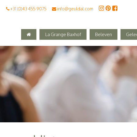
+31 (0)43 455 9075
info@geuldal.com
La Grange Baxhof
Beleven
Gele