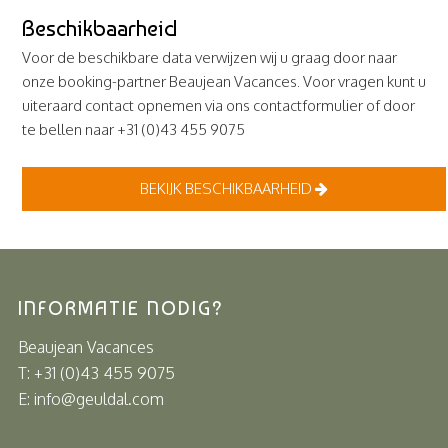
Beschikbaarheid
Voor de beschikbare data verwijzen wij u graag door naar
onze booking-partner Beaujean Vacances. Voor vragen kunt u
uiteraard contact opnemen via ons contactformulier of door
te bellen naar +31 (0)43 455 9075
BEKIJK BESCHIKBAARHEID
INFORMATIE NODIG?
Beaujean Vacances
T: +31 (0)43 455 9075
E: info@geuldal.com